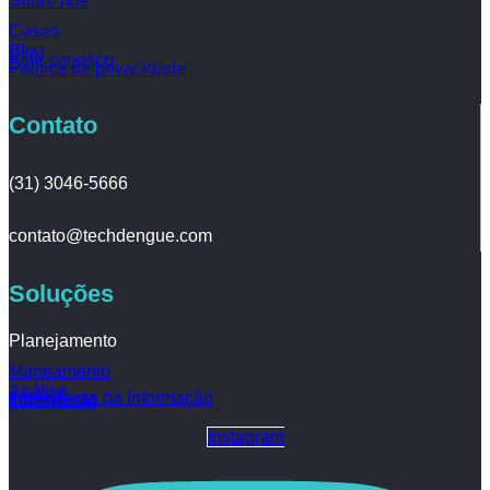
Sobre nós
Cases
Blog
Fale conosco
Política de privacidade
Contato
(31) 3046-5666
contato@techdengue.com
Soluções
Planejamento
Mapeamento
Análise
Inteligência da Informação
Tratamento
Instagram