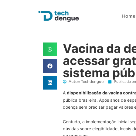
Home
Vacina da d
acessar gra
sistema púb
Autor:
Techdengue
Publicado em
A
disponibilização da vacina contr
pública brasileira. Após anos de esp
doença sem precisar pagar valores e
Contudo, a implementação inicial seg
dúvidas sobre elegibilidade, locai
do programa.