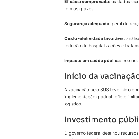
Eficácia comprovada
: os dados cie
formas graves.
Segurança adequada
: perfil de re
Custo-efetividade favorável
: anál
redução de hospitalizações e tratam
Impacto em saúde pública
: potenci
Início da vacinaçã
A vacinação pelo SUS teve início e
implementação gradual reflete limi
logístico.
Investimento públ
O governo federal destinou recursos 