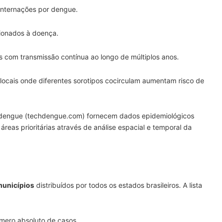
 internações por dengue.
cionados à doença.
os com transmissão contínua ao longo de múltiplos anos.
 locais onde diferentes sorotipos cocirculam aumentam risco de
dengue (techdengue.com) fornecem dados epidemiológicos
áreas prioritárias através de análise espacial e temporal da
municípios
distribuídos por todos os estados brasileiros. A lista
úmero absoluto de casos.