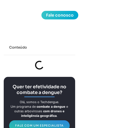
Fale conosco
Conteúdo
Quer ter efetividade no
combate a dengue?
Olá, somos o Techdengue.
Um programa de
combate a dengue
e
outras arboviroses
com drones e
inteligência geográfica
.
FALE COM UM ESPECIALISTA