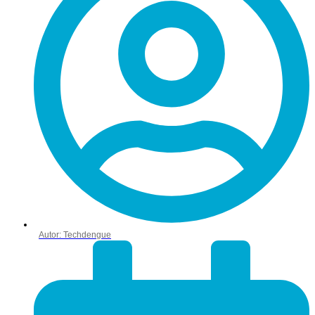
Autor:
Techdengue