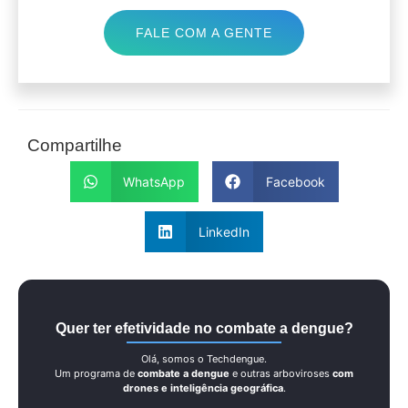
FALE COM A GENTE
Compartilhe
WhatsApp
Facebook
LinkedIn
Quer ter efetividade no combate a dengue?
Olá, somos o Techdengue.
Um programa de
combate a dengue
e outras arboviroses
com
drones e inteligência geográfica
.