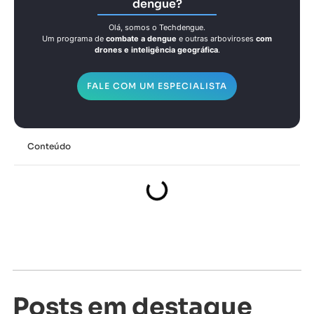
dengue?
Olá, somos o Techdengue.
Um programa de
combate a dengue
e outras arboviroses
com
drones e inteligência geográfica
.
FALE COM UM ESPECIALISTA
Conteúdo
Posts em destaque