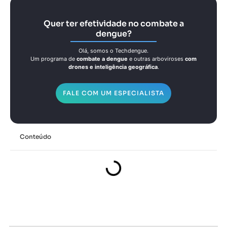
Quer ter efetividade no combate a
dengue?
Olá, somos o Techdengue.
Um programa de
combate a dengue
e outras arboviroses
com
drones e inteligência geográfica
.
FALE COM UM ESPECIALISTA
Conteúdo