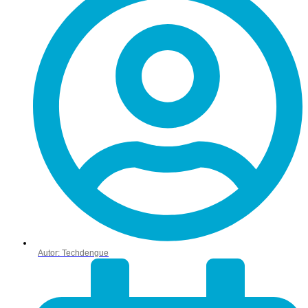
Autor:
Techdengue