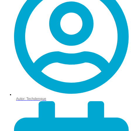
Autor:
Techdengue