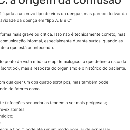
C: a origem da confusão
 ligada a um novo tipo de vírus da dengue, mas parece derivar da
ravidade da doença em “tipo A, B e C”.
 forma mais grave ou crítica. Isso não é tecnicamente correto, mas
comunicação informal, especialmente durante surtos, quando as
te o que está acontecendo.
o ponto de vista médico e epidemiológico, o que define o risco da
(sorotipo), mas a resposta do organismo e o histórico do paciente.
om qualquer um dos quatro sorotipos, mas também pode
ndo de fatores como:
te (infecções secundárias tendem a ser mais perigosas);
é-existentes;
médico;
l.
 dengue tipo C pode até ser um modo popular de expressar