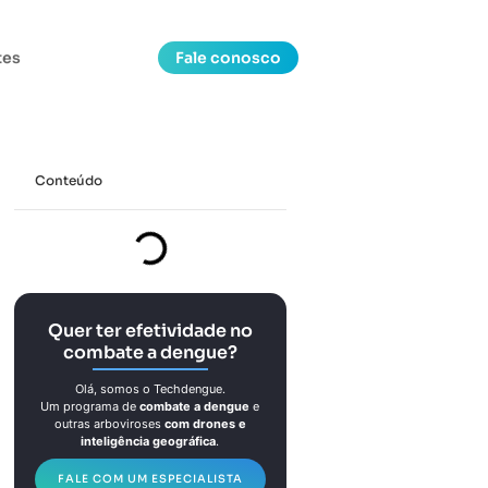
tes
Fale conosco
Conteúdo
Quer ter efetividade no
combate a dengue?
Olá, somos o Techdengue.
Um programa de
combate a dengue
e
outras arboviroses
com drones e
inteligência geográfica
.
FALE COM UM ESPECIALISTA