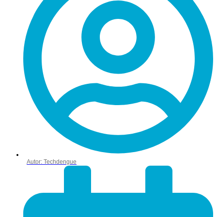
Autor:
Techdengue