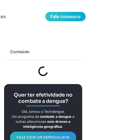
tes
Fale conosco
Conteúdo
Quer ter efetividade no
combate a dengue?
Olá, somos o Techdengue.
Um programa de
combate a dengue
e
outras arboviroses
com drones e
inteligência geográfica
.
FALE COM UM ESPECIALISTA