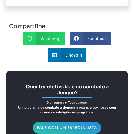
Compartilhe
WhatsApp
Facebook
LinkedIn
Quer ter efetividade no combate a
dengue?
Olá, somos o Techdengue.
Um programa de
combate a dengue
e outras arboviroses
com
drones e inteligência geográfica
.
FALE COM UM ESPECIALISTA