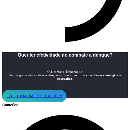
Quer ter efetividade no combate a dengue?
Olá, somos o Techdengue.
Um programa de
combate a dengue
e outras arboviroses
com drones e inteligência
geográfica
.
FALE COM UM ESPECIALISTA
Conteúdo