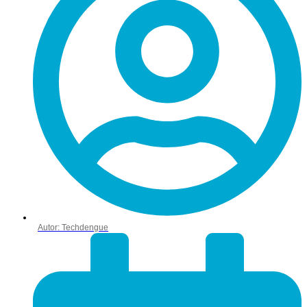
Autor:
Techdengue