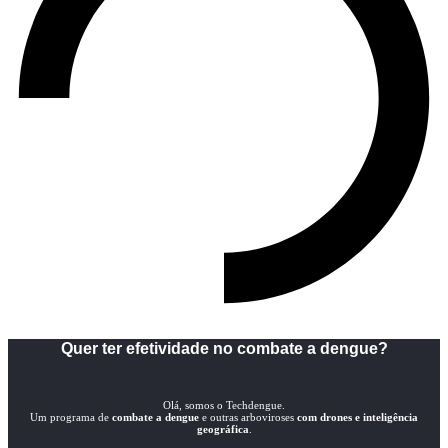
Quer ter efetividade no combate a dengue?
Olá, somos o Techdengue.
Um programa de
combate a dengue
e outras arboviroses
com drones e inteligência
geográfica
.